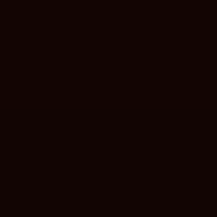
鱼体育网站入口与乐鱼网址。