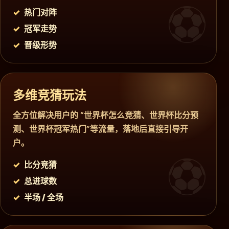
乐鱼网站
访问乐鱼网站后，你将获得近千场每日赛事与娱乐内容，体