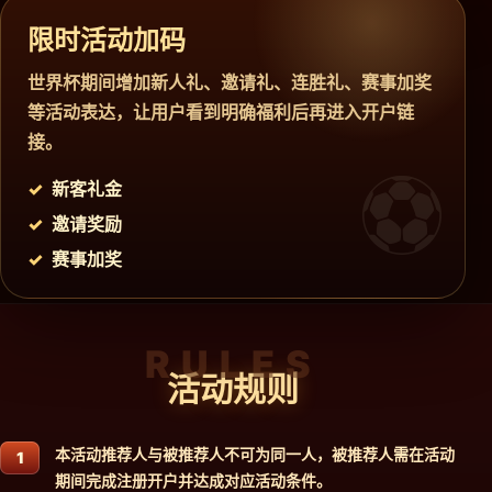
育、电竞、互动直播等一站式呈现，并支持动画观赛与送礼活
动。若打不开链接，请停用翻墙工具或换到【中国地区】/
【香港IP】网络。建议先完成注册登录，再进行APP下载安
装。
手机网页版
电脑网页版
手机app下载
联系彩金客服
乐鱼网站应用介绍